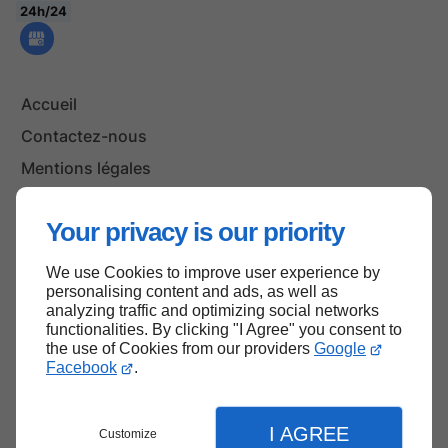
24h/24
Accueil
Contactez-nous
Mentions légales
Plan du site
Your privacy is our priority
We use Cookies to improve user experience by
Haut de page
personalising content and ads, as well as
analyzing traffic and optimizing social networks
functionalities. By clicking "I Agree" you consent to
the use of Cookies from our providers
Google
Facebook
.
I AGREE
Customize